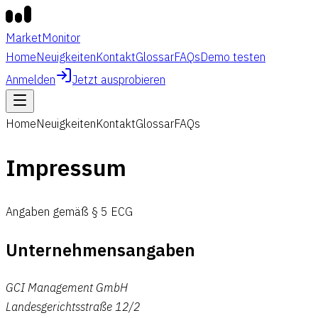
MarketMonitor
Home
Neuigkeiten
Kontakt
Glossar
FAQs
Demo testen
Anmelden
Jetzt ausprobieren
Home
Neuigkeiten
Kontakt
Glossar
FAQs
Impressum
Angaben gemäß § 5 ECG
Unternehmensangaben
GCI Management GmbH
Landesgerichtsstraße 12/2